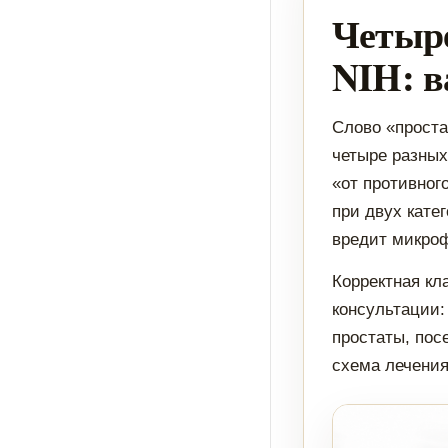
Четыре
NIH: в
Слово «проста
четыре разных
«от противног
при двух кате
вредит микроф
Корректная кл
консультации:
простаты, пос
схема лечения