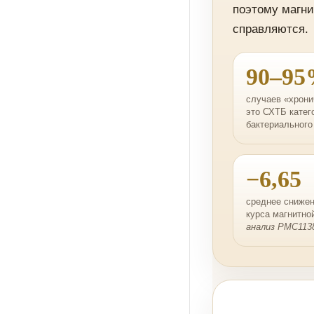
поэтому магни
справляются.
90–9
случаев «хрони
это СХТБ катего
бактериального
−6,65
среднее снижен
курса магнитно
анализ PMC1138