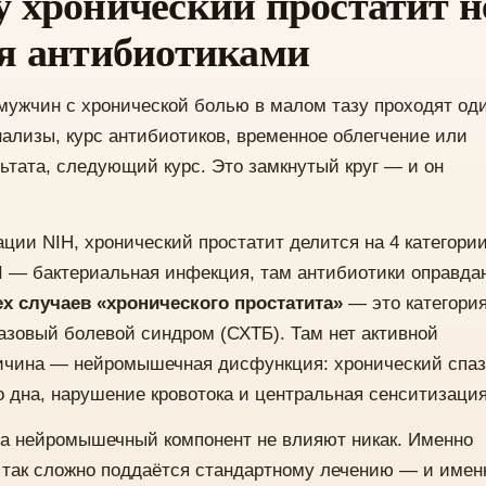
 хронический простатит н
я антибиотиками
ужчин с хронической болью в малом тазу проходят од
анализы, курс антибиотиков, временное облегчение или
льтата, следующий курс. Это замкнутый круг — и он
ции NIH, хронический простатит делится на 4 категории
 II — бактериальная инфекция, там антибиотики оправда
ех случаев «хронического простатита»
— это категория 
азовый болевой синдром (СХТБ). Там нет активной
ичина — нейромышечная дисфункция: хронический спа
 дна, нарушение кровотока и центральная сенситизация
а нейромышечный компонент не влияют никак. Именно
так сложно поддаётся стандартному лечению — и имен