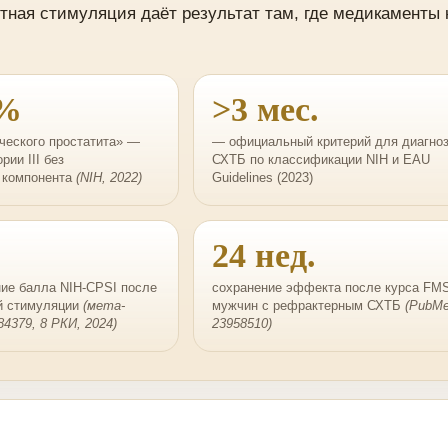
тная стимуляция даёт результат там, где медикаменты 
5%
>3 мес.
ческого простатита» —
— официальный критерий для диагно
рии III без
СХТБ по классификации NIH и EAU
 компонента
(NIH, 2022)
Guidelines (2023)
24 нед.
ие балла NIH-CPSI после
сохранение эффекта после курса FMS
й стимуляции
(мета-
мужчин с рефрактерным СХТБ
(PubM
4379, 8 РКИ, 2024)
23958510)