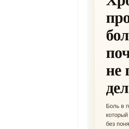
про
бол
по
не 
дел
Боль в п
который
без поня