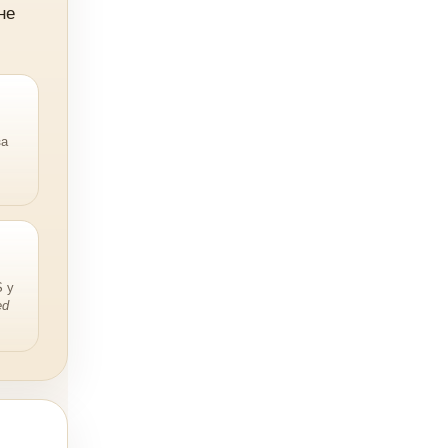
не
за
 у
ed