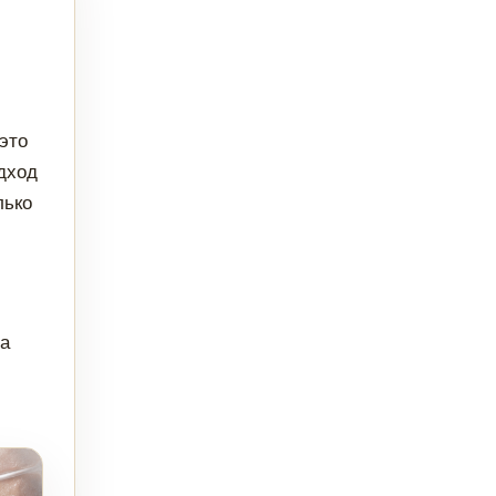
это
дход
лько
та