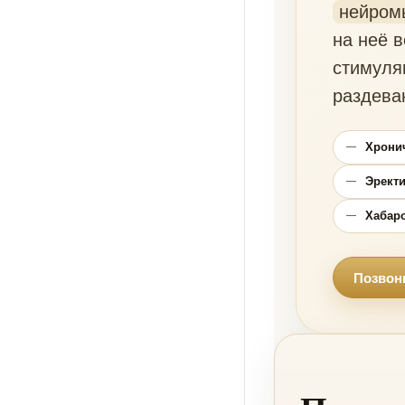
нейром
на неё в
стимуля
раздева
Хронич
Эрект
Хабаро
Позвон