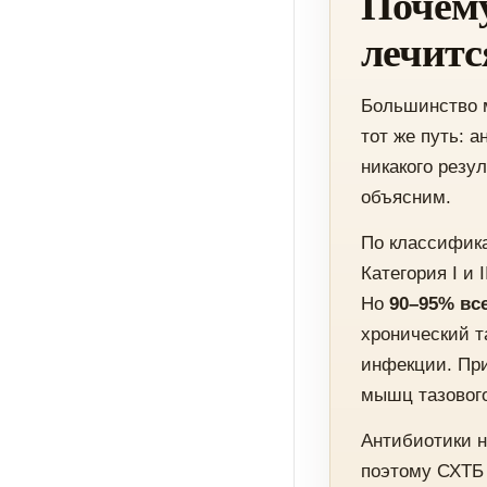
Почему
лечитс
Большинство м
тот же путь: 
никакого резу
объясним.
По классифика
Категория I и
Но
90–95% вс
хронический т
инфекции. Пр
мышц тазового
Антибиотики н
поэтому СХТБ 