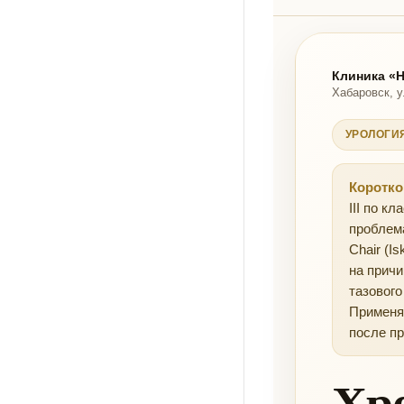
Клиника «
Хабаровск, у
УРОЛОГИЯ
Коротко
III по к
проблема
Chair (I
на прич
тазового
Применяе
после пр
Хр