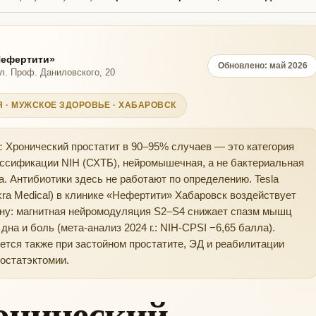
Нефертити»
Обновлено: май 2026
л. Проф. Даниловского, 20
 · МУЖСКОЕ ЗДОРОВЬЕ · ХАБАРОВСК
:
Хронический простатит в 90–95% случаев — это категория
лассификации NIH (СХТБ), нейромышечная, а не бактериальная
. Антибиотики здесь не работают по определению. Tesla
skra Medical) в клинике «Нефертити» Хабаровск воздействует
ину: магнитная нейромодуляция S2–S4 снижает спазм мышц
 дна и боль (мета-анализ 2024 г.: NIH-CPSI −6,65 балла).
тся также при застойном простатите, ЭД и реабилитации
остатэктомии.
онический