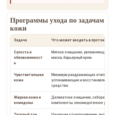
Программы ухода по задачам
кожи
Задача
Что может входить в протокол
Сухость и
Мягкое очищение, увлажняющая сыв
обезвоженност
маска, барьерный крем
ь
Чувствительная
Минимум раздражающих этапов,
кожа
успокаивающие и восстанавливаю
средства
Жирная кожа и
Деликатное очищение, себорегули
комедоны
компоненты, некомедогенное увлаж
Тусклый тон
Щадящее отшелушивание, антиокси