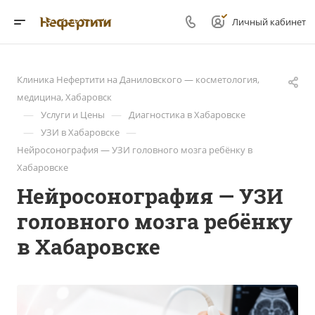
Личный кабинет
Клиника Нефертити на Даниловского — косметология,
медицина, Хабаровск
—
—
Услуги и Цены
Диагностика в Хабаровске
—
—
УЗИ в Хабаровске
Нейросонография — УЗИ головного мозга ребёнку в
Хабаровске
Нейросонография — УЗИ
головного мозга ребёнку
в Хабаровске