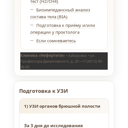
тест (H2/CH4)
Биоимпедансный анализ
состава тела (BIA)
Подготовка к приёму и/или
операции у проктолога
Если сомневаетесь
Клиника «Нефертити»
• Хабаровск • ул.
Профессора Даниловского, д. 20 • +7 (4212) 90-
36-05
Подготовка к УЗИ
1) УЗИ органов брюшной полости
За 3 дня до исследования