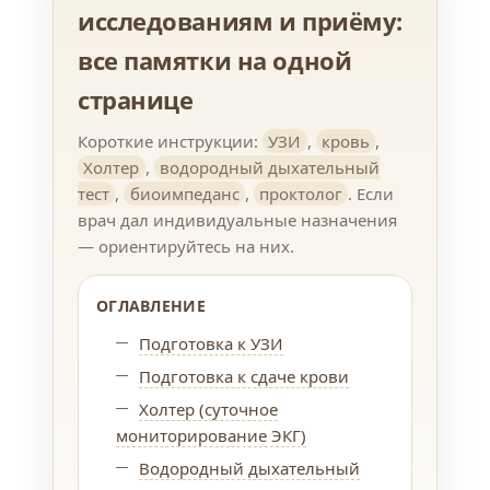
исследованиям и приёму:
все памятки на одной
странице
Короткие инструкции:
УЗИ
,
кровь
,
Холтер
,
водородный дыхательный
тест
,
биоимпеданс
,
проктолог
. Если
врач дал индивидуальные назначения
— ориентируйтесь на них.
ОГЛАВЛЕНИЕ
Подготовка к УЗИ
Подготовка к сдаче крови
Холтер (суточное
мониторирование ЭКГ)
Водородный дыхательный