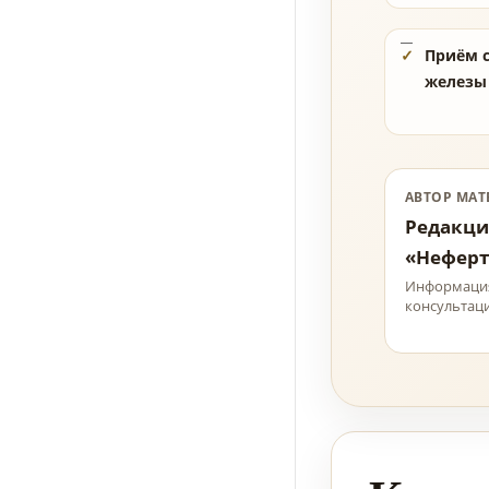
Приём 
железы 
АВТОР МАТ
Редакци
«Неферт
Информация
консультац