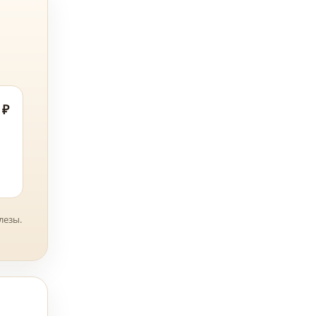
 ₽
лезы.