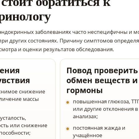
 стоит обратиться к
ринологу
эндокринных заболеваниях часто неспецифичны и м
при других состояниях. Причину симптомов определя
смотра и оценки результатов обследования.
ения
Повод проверить
увствия
обмен веществ и
гормоны
снимое снижение
личение массы
повышенная глюкоза, ТТ
или другие отклонения в
анализах;
усталость,
сть или снижение
постоянная жажда и
пособности;
учащённое