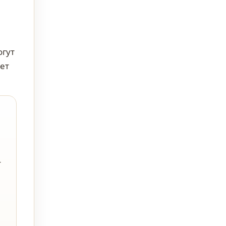
огут
ет
Г