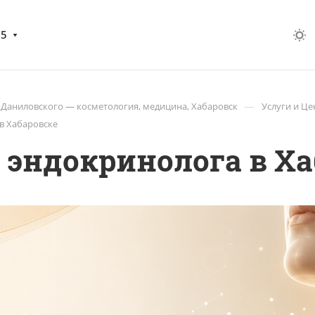
05
—
 Даниловского — косметология, медицина, Хабаровск
Услуги и Ц
в Хабаровске
 эндокринолога в Ха