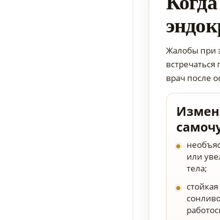
Когда
эндок
Жалобы при 
встречаться 
врач после о
Измен
самоч
необъя
или уве
тела;
стойкая 
сонливо
работос