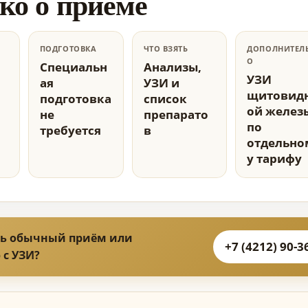
ко о приёме
ПОДГОТОВКА
ЧТО ВЗЯТЬ
ДОПОЛНИТЕЛ
О
Специальн
Анализы,
УЗИ
ая
УЗИ и
щитовид
подготовка
список
ой желез
не
препарато
по
требуется
в
отдельно
у тарифу
ь обычный приём или
+7 (4212) 90-3
 с УЗИ?