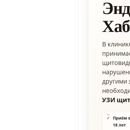
Энд
Хаб
В клиник
принимае
щитовидн
нарушени
другими 
необходи
УЗИ щит
Приём в
18 лет