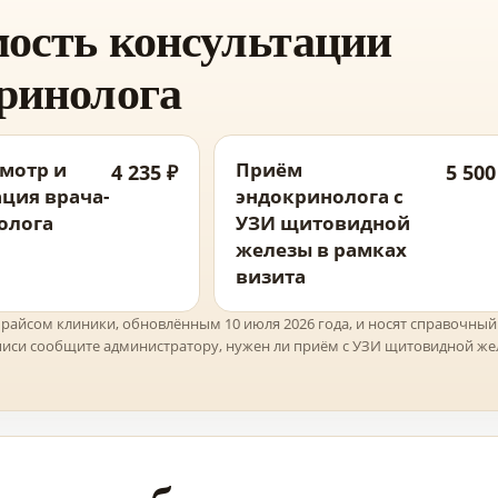
ость консультации
ринолога
мотр и
Приём
4 235 ₽
5 500
ция врача-
эндокринолога с
олога
УЗИ щитовидной
железы в рамках
визита
прайсом клиники, обновлённым 10 июля 2026 года, и носят справочный
аписи сообщите администратору, нужен ли приём с УЗИ щитовидной же