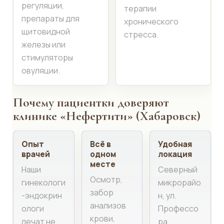
регуляции,
терапии
препараты для
хронического
щитовидной
стресса.
железы или
стимуляторы
овуляции.
Почему пациентки доверяют
клинике «Нефертити» (Хабаровск)
Опыт
Всё в
Удобная
врачей
одном
локация
месте
Наши
Северный
Осмотр,
гинекологи
микрорайо
забор
-эндокрин
н, ул.
анализов
ологи
Профессо
крови,
лечат не
ра