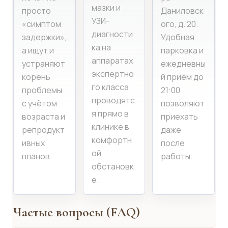
мазки и
просто
Даниловск
УЗИ-
«симптом
ого, д. 20.
диагности
задержки»,
Удобная
ка на
а ищут и
парковка и
аппаратах
устраняют
ежедневны
экспертно
корень
й приём до
го класса
проблемы
21:00
проводятс
с учётом
позволяют
я прямо в
возраста и
приехать
клинике в
репродукт
даже
комфортн
ивных
после
ой
планов.
работы.
обстановк
е.
Частые вопросы (FAQ)