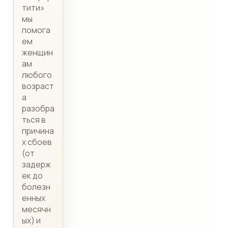
тити»
мы
помога
ем
женщин
ам
любого
возраст
а
разобра
ться в
причина
х сбоев
(от
задерж
ек до
болезн
енных
месячн
ых) и