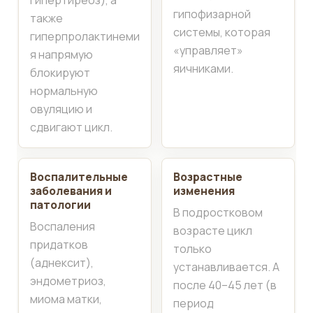
гипофизарной
также
системы, которая
гиперпролактинеми
«управляет»
я напрямую
яичниками.
блокируют
нормальную
овуляцию и
сдвигают цикл.
Воспалительные
Возрастные
заболевания и
изменения
патологии
В подростковом
Воспаления
возрасте цикл
придатков
только
(аднексит),
устанавливается. А
эндометриоз,
после 40–45 лет (в
миома матки,
период