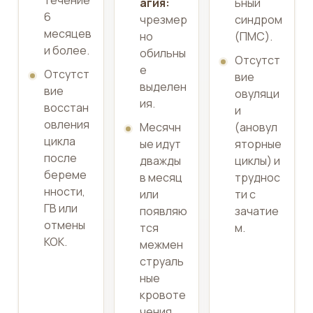
агия:
ьный
6
чрезмер
синдром
месяцев
но
(ПМС).
и более.
обильны
Отсутст
е
Отсутст
вие
выделен
вие
овуляци
ия.
восстан
и
овления
Месячн
(ановул
цикла
ые идут
яторные
после
дважды
циклы) и
береме
в месяц
труднос
нности,
или
ти с
ГВ или
появляю
зачатие
отмены
тся
м.
КОК.
межмен
струаль
ные
кровоте
чения.