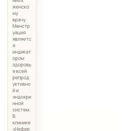
ния к
женско
му
врачу.
Менстр
уация
являетс
я
индикат
ором
здоровь
я всей
репрод
уктивно
й и
эндокри
нной
систем.
В
клинике
«Нефер