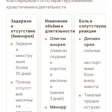
классифицируются по характеру изменений
кровотечения и длительности.
Задержки
Изменение
Боль и
и
объёма и
сопутствующи
отсутствие
длительности
реакции
(Аменорея)
Олигом
Дисмен
Задержк
енорея:
орея:
а
слишком
сильные
менстру
скудные
,
ации
и
нестерп
более
коротки
имые
35 дней.
е
боли
месячны
внизу
Полное
е
живота.
отсутст
(менее
вие
Тяжёлый
3 дней).
месячны
предме
х в
Менорр
нструал
течение