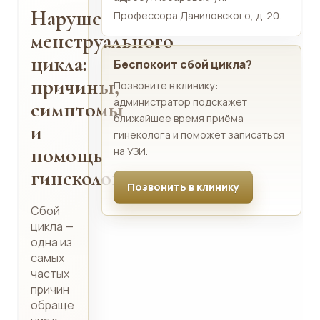
Нарушения
Профессора Даниловского, д. 20.
менструального
цикла:
Беспокоит сбой цикла?
причины,
Позвоните в клинику:
администратор подскажет
симптомы
ближайшее время приёма
и
гинеколога и поможет записаться
помощь
на УЗИ.
гинеколога
Позвонить в клинику
Сбой
цикла —
одна из
самых
частых
причин
обраще