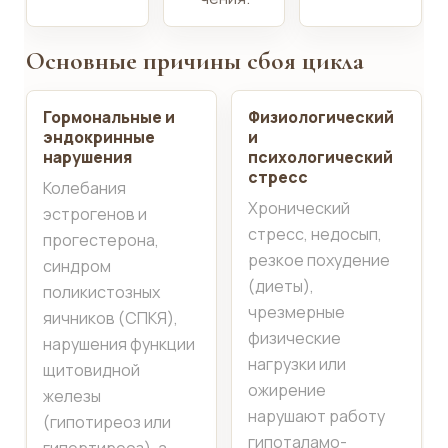
Основные причины сбоя цикла
Гормональные и
Физиологический
эндокринные
и
нарушения
психологический
стресс
Колебания
Хронический
эстрогенов и
стресс, недосып,
прогестерона,
резкое похудение
синдром
(диеты),
поликистозных
чрезмерные
яичников (СПКЯ),
физические
нарушения функции
нагрузки или
щитовидной
ожирение
железы
нарушают работу
(гипотиреоз или
гипоталамо-
гипертиреоз), а