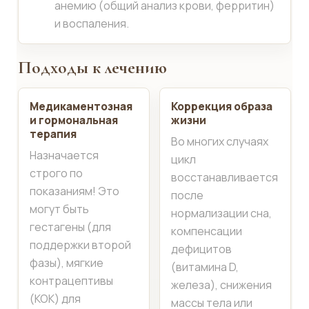
анемию (общий анализ крови, ферритин)
и воспаления.
Подходы к лечению
Медикаментозная
Коррекция образа
и гормональная
жизни
терапия
Во многих случаях
Назначается
цикл
строго по
восстанавливается
показаниям! Это
после
могут быть
нормализации сна,
гестагены (для
компенсации
поддержки второй
дефицитов
фазы), мягкие
(витамина D,
контрацептивы
железа), снижения
(КОК) для
массы тела или