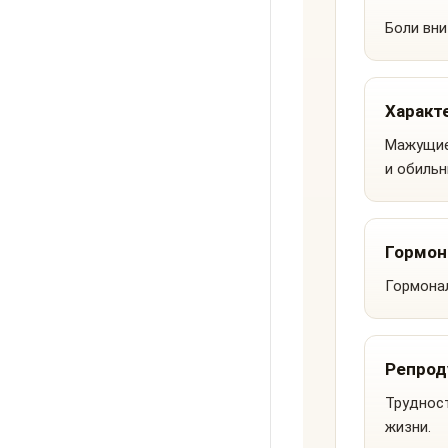
Боли вни
Характ
Мажущие
и обильн
Гормон
Гормона
Репрод
Трудност
жизни.