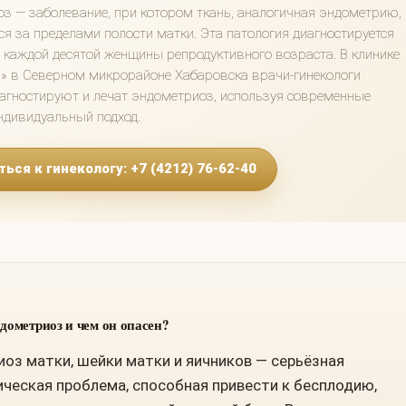
з — заболевание, при котором ткань, аналогичная эндометрию,
ся за пределами полости матки. Эта патология диагностируется
 каждой десятой женщины репродуктивного возраста. В клинике
» в Северном микрорайоне Хабаровска врачи-гинекологи
агностируют и лечат эндометриоз, используя современные
ндивидуальный подход.
ься к гинекологу: +7 (4212) 76-62-40
ндометриоз и чем он опасен?
оз матки, шейки матки и яичников — серьёзная
ическая проблема, способная привести к бесплодию,