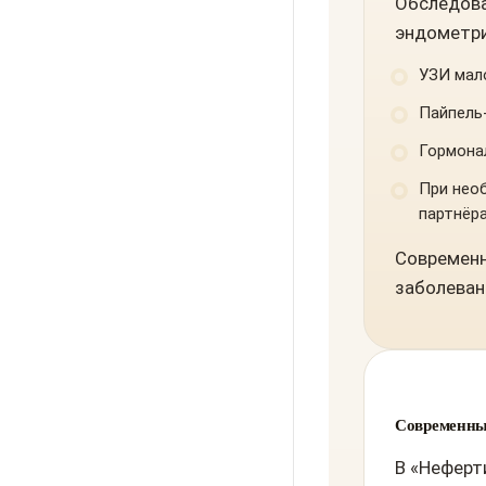
Обследова
эндометри
УЗИ мало
Пайпель
Гормона
При нео
партнёра
Современн
заболеван
Современны
В «Неферт