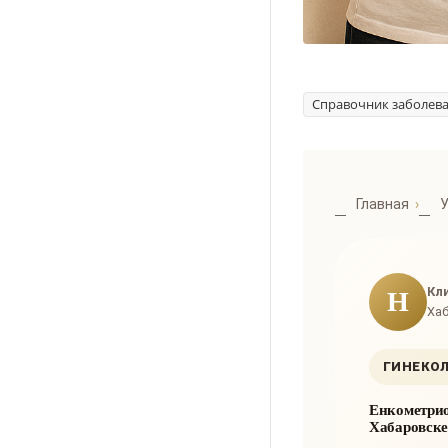
Справочник заболев
Главная
У
Кл
Н
Хаб
ГИНЕКОЛ
Енкометрио
Хабаровске