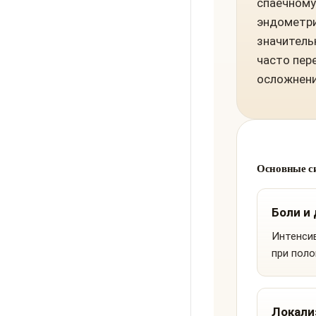
спаечному
эндометри
значитель
часто пер
осложнени
Основные с
Боли и
Интенси
при поло
Локали