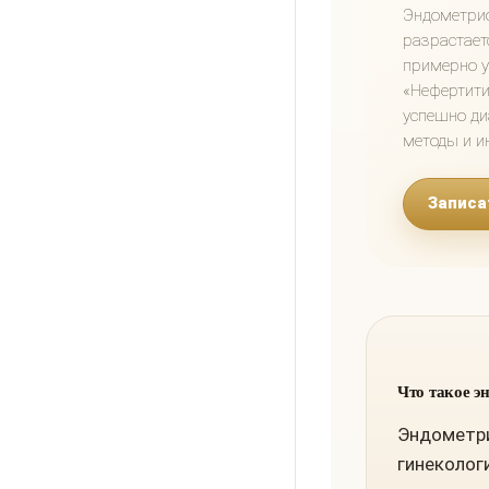
Эндометрио
разрастает
примерно у
«Нефертити
успешно ди
методы и и
Записат
Что такое э
Эндометри
гинеколог