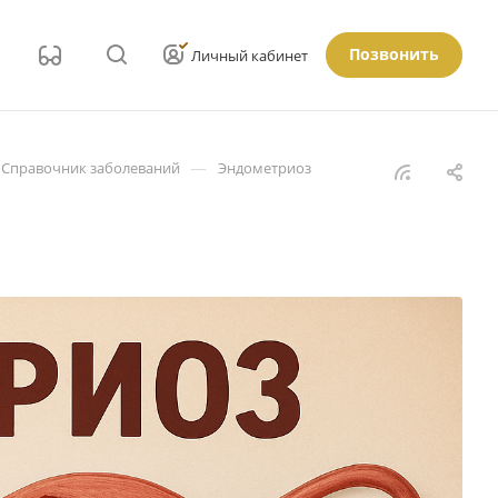
Позвонить
Личный кабинет
—
Справочник заболеваний
Эндометриоз