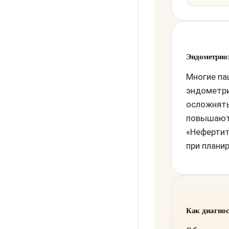
Эндометриоз
Многие па
эндометри
осложнять
повышают 
«Нефертит
при плани
Как диагнос