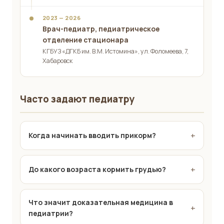
2023 — 2026
Врач-педиатр, педиатрическое
отделение стационара
КГБУЗ «ДГКБ им. В.М. Истомина», ул. Фоломеева, 7,
Хабаровск
Часто задают педиатру
+
Когда начинать вводить прикорм?
По рекомендациям ВОЗ и большинства
педиатрических ассоциаций, оптимальный
+
До какого возраста кормить грудью?
возраст начала прикорма —
6 месяцев
при
грудном вскармливании. При искусственном
ВОЗ рекомендует исключительно грудное
возможно более раннее начало с 4–5 месяцев —
вскармливание до 6 месяцев, а продолжение
Что значит доказательная медицина в
+
но только при наличии признаков готовности:
наряду с прикормом — до 2 лет и дольше,
педиатрии?
ребёнок уверенно держит голову, проявляет
насколько это желает мать. Грудное молоко