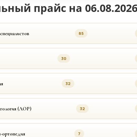
ьный прайс на 06.08.202
 специалистов
85
30
ия
32
гология (ЛОР)
32
я-ортопедия
7