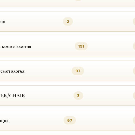
ия
2
 косметология
191
осметология
97
MER/CHAIR
3
яция
67