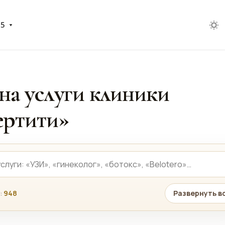
05
на услуги клиники
ртити»
:
948
Развернуть в