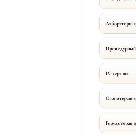
Лабораторная
Процедурный
IV-терапия
Озонотерапия
Гирудотерапи