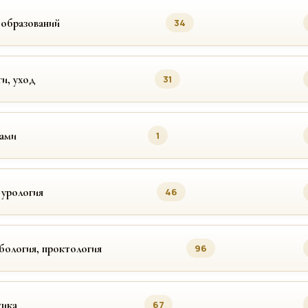
ообразований
34
ги, уход
31
цами
1
 урология
46
бология, проктология
96
ика
67