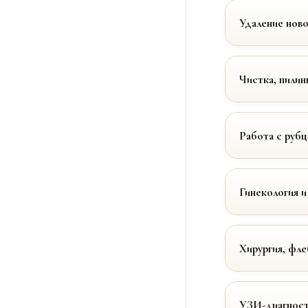
Удаление нов
Чистка, пилин
Работа с руб
Гинекология и
Хирургия, фле
УЗИ-диагност