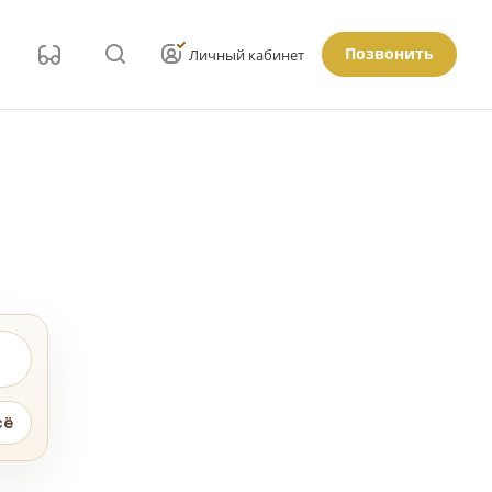
Позвонить
Личный кабинет
сё