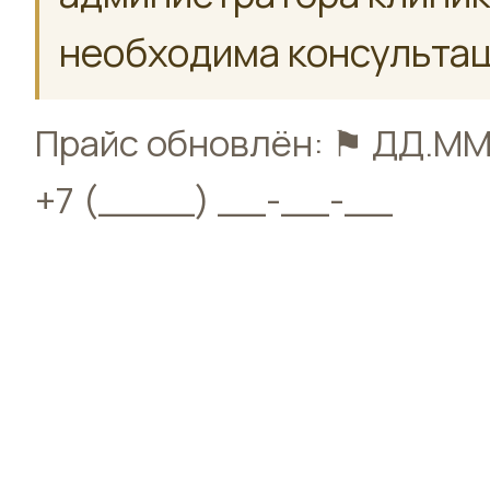
необходима консультац
Прайс обновлён: ⚑ ДД.ММ.
+7 (____) __-__-__