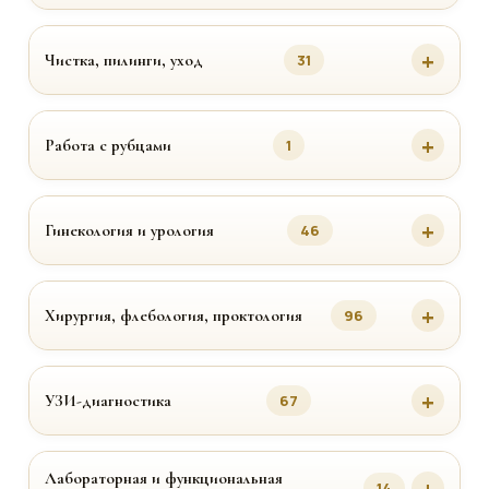
Чистка, пилинги, уход
31
Работа с рубцами
1
Гинекология и урология
46
Хирургия, флебология, проктология
96
УЗИ-диагностика
67
Лабораторная и функциональная
14