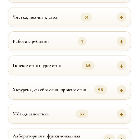
Чистка, пилинги, уход
31
Работа с рубцами
1
Гинекология и урология
46
Хирургия, флебология, проктология
96
УЗИ-диагностика
67
Лабораторная и функциональная
14