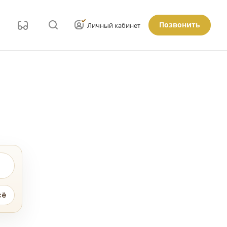
Позвонить
Личный кабинет
сё