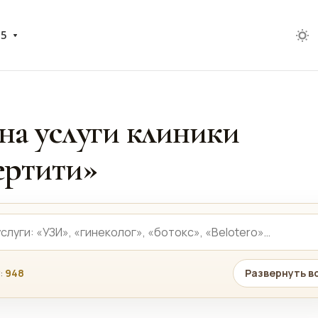
05
на услуги клиники
ртити»
:
948
Развернуть в