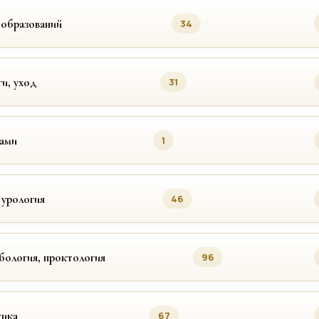
ообразований
34
ги, уход
31
цами
1
 урология
46
бология, проктология
96
ика
67