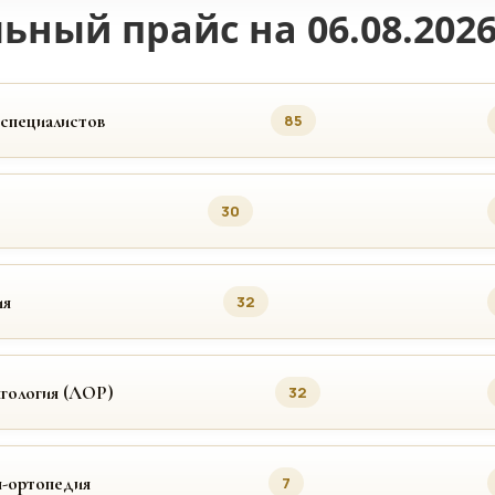
ьный прайс на 06.08.202
 специалистов
85
30
ия
32
гология (ЛОР)
32
я-ортопедия
7