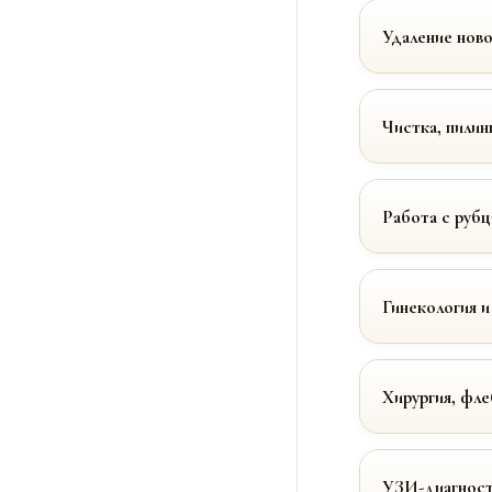
Удаление нов
Чистка, пилин
Работа с руб
Гинекология и
Хирургия, фле
УЗИ-диагност