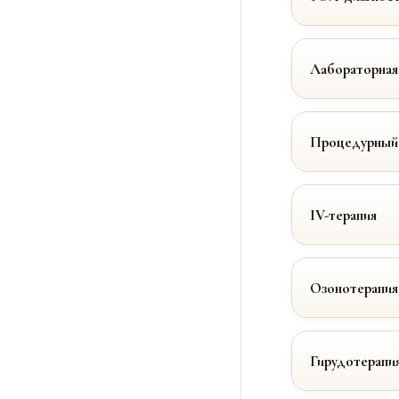
Лабораторная
Процедурный
IV-терапия
Озонотерапия
Гирудотерапи