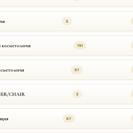
ия
2
 косметология
191
осметология
97
MER/CHAIR
3
яция
67