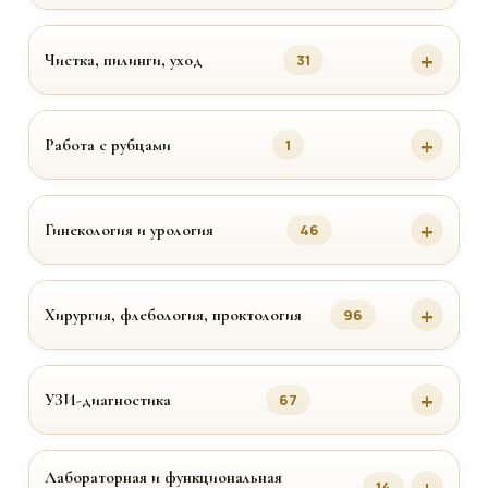
Чистка, пилинги, уход
31
Работа с рубцами
1
Гинекология и урология
46
Хирургия, флебология, проктология
96
УЗИ-диагностика
67
Лабораторная и функциональная
14