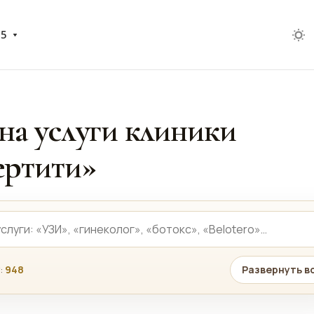
05
на услуги клиники
ртити»
:
948
Развернуть в