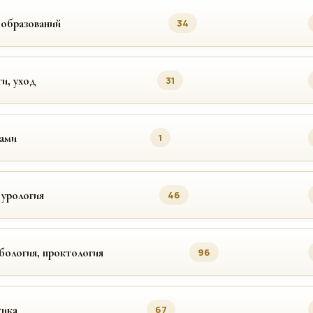
ообразований
34
ги, уход
31
цами
1
 урология
46
бология, проктология
96
ика
67