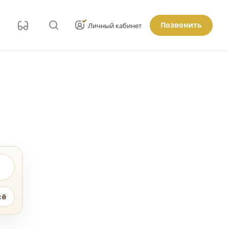
Позвонить
Личный кабинет
сё