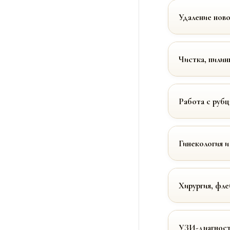
Удаление нов
Чистка, пилин
Работа с руб
Гинекология и
Хирургия, фле
УЗИ-диагност