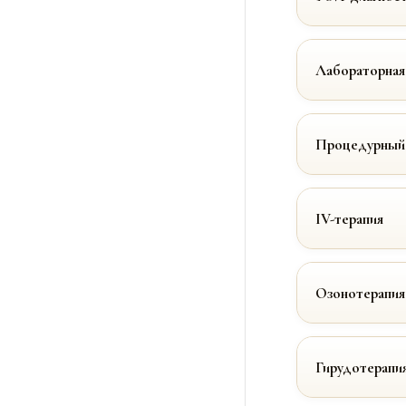
Лабораторная
Процедурный
IV-терапия
Озонотерапия
Гирудотерапи