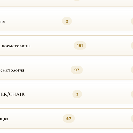
ия
2
 косметология
191
осметология
97
MER/CHAIR
3
яция
67