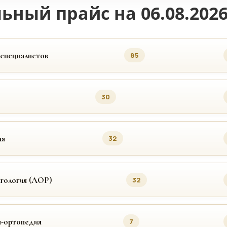
ьный прайс на 06.08.202
 специалистов
85
30
ия
32
гология (ЛОР)
32
я-ортопедия
7