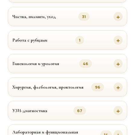
Чистка, пилинги, уход
31
Работа с рубцами
1
Гинекология и урология
46
Хирургия, флебология, проктология
96
УЗИ-диагностика
67
Лабораторная и функциональная
14