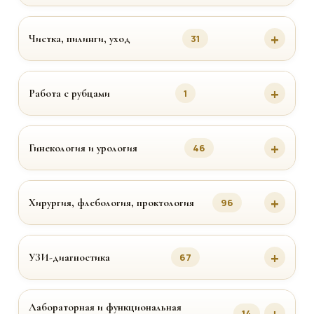
Чистка, пилинги, уход
31
Работа с рубцами
1
Гинекология и урология
46
Хирургия, флебология, проктология
96
УЗИ-диагностика
67
Лабораторная и функциональная
14