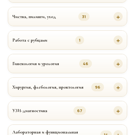
Чистка, пилинги, уход
31
Работа с рубцами
1
Гинекология и урология
46
Хирургия, флебология, проктология
96
УЗИ-диагностика
67
Лабораторная и функциональная
14