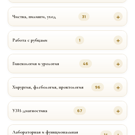
Чистка, пилинги, уход
31
Работа с рубцами
1
Гинекология и урология
46
Хирургия, флебология, проктология
96
УЗИ-диагностика
67
Лабораторная и функциональная
14