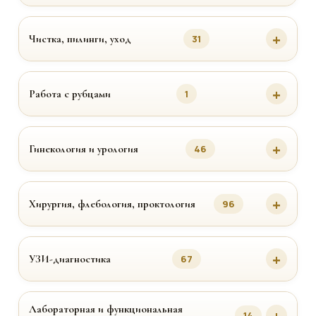
Чистка, пилинги, уход
31
Работа с рубцами
1
Гинекология и урология
46
Хирургия, флебология, проктология
96
УЗИ-диагностика
67
Лабораторная и функциональная
14