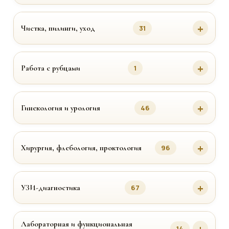
Чистка, пилинги, уход
31
Работа с рубцами
1
Гинекология и урология
46
Хирургия, флебология, проктология
96
УЗИ-диагностика
67
Лабораторная и функциональная
14