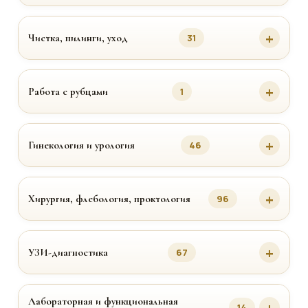
Чистка, пилинги, уход
31
Работа с рубцами
1
Гинекология и урология
46
Хирургия, флебология, проктология
96
УЗИ-диагностика
67
Лабораторная и функциональная
14