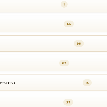
1
46
96
67
агностика
14
23