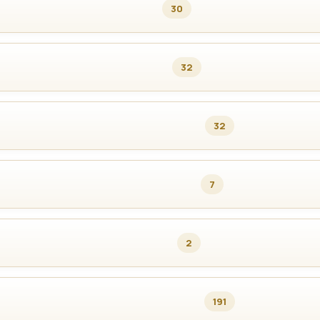
30
32
32
7
2
191