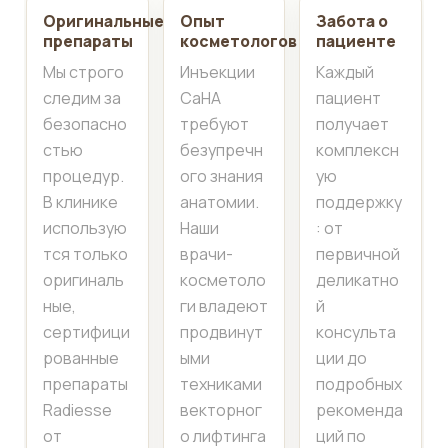
Оригинальные
Опыт
Забота о
препараты
косметологов
пациенте
Мы строго
Инъекции
Каждый
следим за
СаНА
пациент
безопасно
требуют
получает
стью
безупречн
комплексн
процедур.
ого знания
ую
В клинике
анатомии.
поддержку
использую
Наши
: от
тся только
врачи-
первичной
оригиналь
косметоло
деликатно
ные,
ги владеют
й
сертифици
продвинут
консульта
рованные
ыми
ции до
препараты
техниками
подробных
Radiesse
векторног
рекоменда
от
о лифтинга
ций по