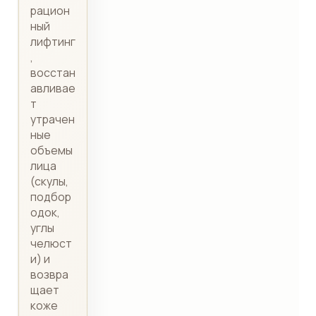
рацион
ный
лифтинг
,
восстан
авливае
т
утрачен
ные
объемы
лица
(скулы,
подбор
одок,
углы
челюст
и) и
возвра
щает
коже