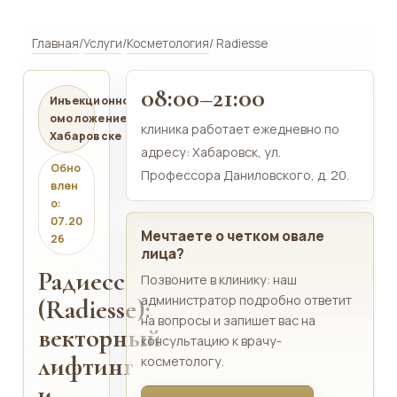
Главная
/
Услуги
/
Косметология
/ Radiesse
08:00–21:00
Инъекционное
омоложение в
клиника работает ежедневно по
Хабаровске
адресу: Хабаровск, ул.
Обно
Профессора Даниловского, д. 20.
влен
о:
07.20
Мечтаете о четком овале
26
лица?
Радиесс
Позвоните в клинику: наш
администратор подробно ответит
(Radiesse):
на вопросы и запишет вас на
векторный
консультацию к врачу-
лифтинг
косметологу.
и