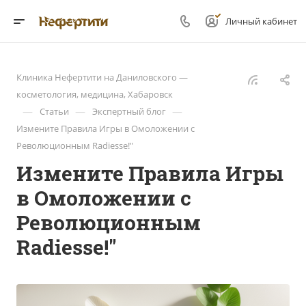
Личный кабинет
Клиника Нефертити на Даниловского —
косметология, медицина, Хабаровск
—
—
—
Статьи
Экспертный блог
Измените Правила Игры в Омоложении с
Революционным Radiesse!"
Измените Правила Игры
в Омоложении с
Революционным
Radiesse!"