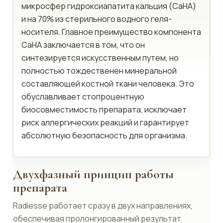
микросфер гидроксиапатита кальция (СаНА)
и на 70% из стерильного водного геля-
носителя. Главное преимущество компонента
СаНА заключается в том, что он
синтезируется искусственным путем, но
полностью тождественен минеральной
составляющей костной ткани человека. Это
обуславливает стопроцентную
биосовместимость препарата, исключает
риск аллергических реакций и гарантирует
абсолютную безопасность для организма.
Двухфазный принцип работы
препарата
Radiesse работает сразу в двух направлениях,
обеспечивая пролонгированный результат