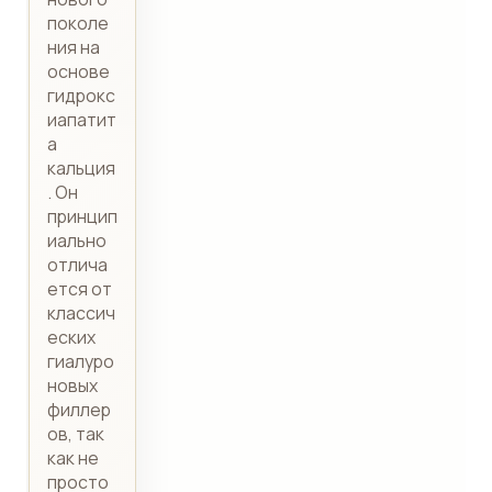
поколе
ния на
основе
гидрокс
иапатит
а
кальция
. Он
принцип
иально
отлича
ется от
классич
еских
гиалуро
новых
филлер
ов, так
как не
просто