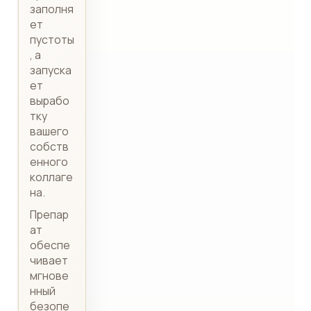
заполня
ет
пустоты
, а
запуска
ет
вырабо
тку
вашего
собств
енного
коллаге
на.
Препар
ат
обеспе
чивает
мгнове
нный
безопе