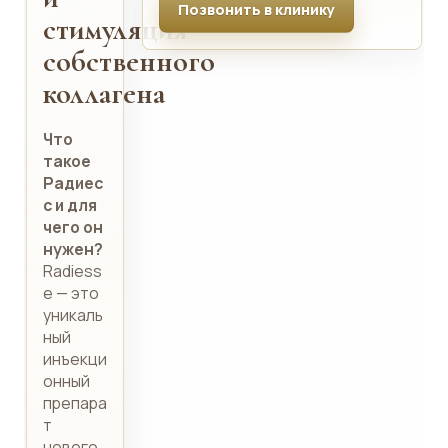
Позвонить в клинику
стимуляция
собственного
коллагена
Что
такое
Радиес
с и для
чего он
нужен?
Radiess
e — это
уникаль
ный
инъекци
онный
препара
т
нового