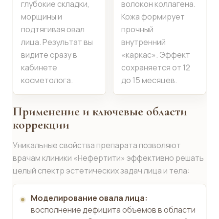
глубокие складки,
волокон коллагена.
морщины и
Кожа формирует
подтягивая овал
прочный
лица. Результат вы
внутренний
видите сразу в
«каркас». Эффект
кабинете
сохраняется от 12
косметолога.
до 15 месяцев.
Применение и ключевые области
коррекции
Уникальные свойства препарата позволяют
врачам клиники «Нефертити» эффективно решать
целый спектр эстетических задач лица и тела:
Моделирование овала лица:
восполнение дефицита объемов в области