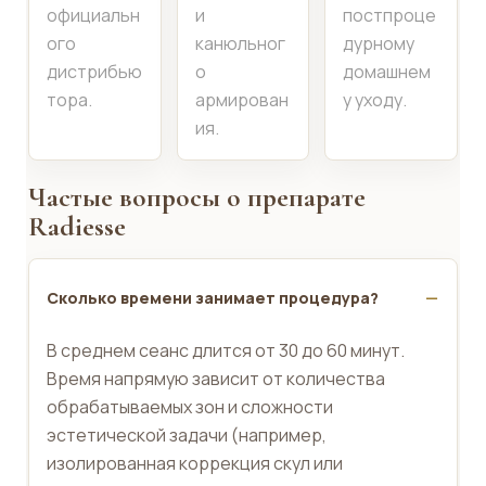
официальн
и
постпроце
ого
канюльног
дурному
дистрибью
о
домашнем
тора.
армирован
у уходу.
ия.
Частые вопросы о препарате
Radiesse
Сколько времени занимает процедура?
В среднем сеанс длится от 30 до 60 минут.
Время напрямую зависит от количества
обрабатываемых зон и сложности
эстетической задачи (например,
изолированная коррекция скул или