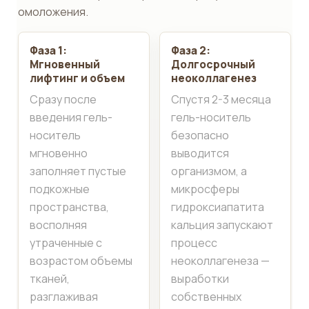
омоложения.
Фаза 1:
Фаза 2:
Мгновенный
Долгосрочный
лифтинг и объем
неоколлагенез
Сразу после
Спустя 2-3 месяца
введения гель-
гель-носитель
носитель
безопасно
мгновенно
выводится
заполняет пустые
организмом, а
подкожные
микросферы
пространства,
гидроксиапатита
восполняя
кальция запускают
утраченные с
процесс
возрастом объемы
неоколлагенеза —
тканей,
выработки
разглаживая
собственных