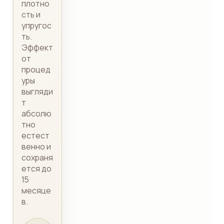
плотно
сть и
упругос
ть.
Эффект
от
процед
уры
выгляди
т
абсолю
тно
естест
венно и
сохраня
ется до
15
месяце
в.