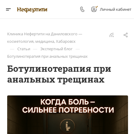
Личный кабинет
Клиника Нефертити на Даниловского —
косметология, медицина, Хабаровск
—
—
—
Статьи
Экспертный блог
Ботулинотерапия при анальных трещинах
Ботулинотерапия при
анальных трещинах