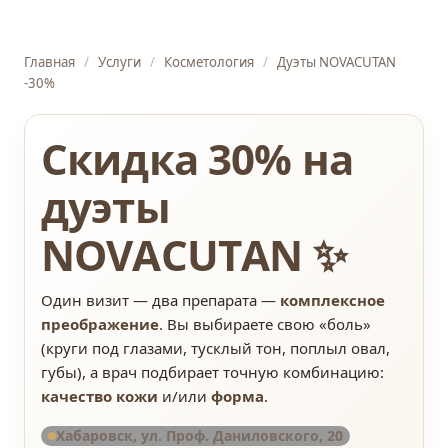
Главная
/
Услуги
/
Косметология
/
Дуэты NOVACUTAN
-30%
Скидка 30% на
дуэты
NOVACUTAN ✨
Один визит — два препарата —
комплексное
преображение
. Вы выбираете свою «боль»
(круги под глазами, тусклый тон, поплыл овал,
губы), а врач подбирает точную комбинацию:
качество кожи
и/или
форма
.
Хабаровск, ул. Проф. Даниловского, 20