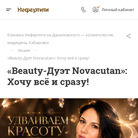
Личный кабинет
Клиника Нефертити на Даниловского — косметология,
медицина, Хабаровск
—
—
Акции
«Beauty-Дуэт Novacutan»: Хочу всё и сразу!
«Beauty-Дуэт Novacutan»:
Хочу всё и сразу!