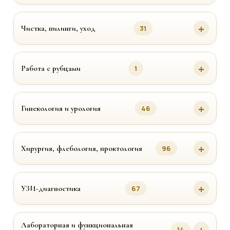
Чистка, пилинги, уход
31
Работа с рубцами
1
Гинекология и урология
46
Хирургия, флебология, проктология
96
УЗИ-диагностика
67
Лабораторная и функциональная
14