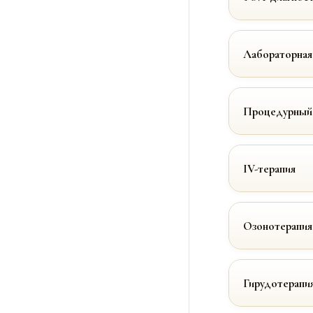
Лабораторная
Процедурный
IV-терапия
Озонотерапия
Гирудотерапи