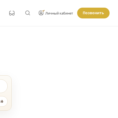
Позвонить
Личный кабинет
сё