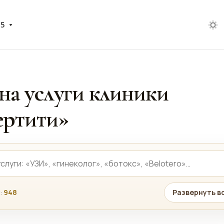
05
на услуги клиники
ртити»
:
948
Развернуть в