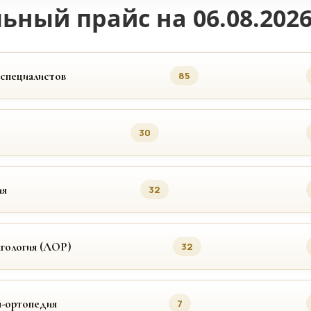
ьный прайс на 06.08.202
 специалистов
85
30
ия
32
гология (ЛОР)
32
я-ортопедия
7