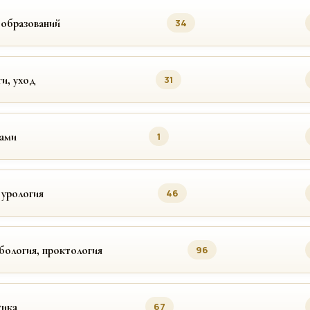
ообразований
34
ги, уход
31
цами
1
 урология
46
бология, проктология
96
ика
67