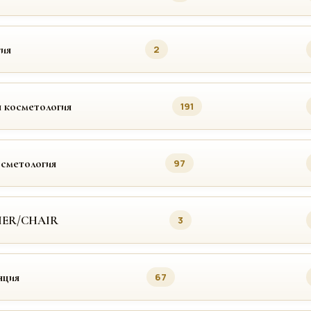
ия
2
 косметология
191
осметология
97
MER/CHAIR
3
яция
67