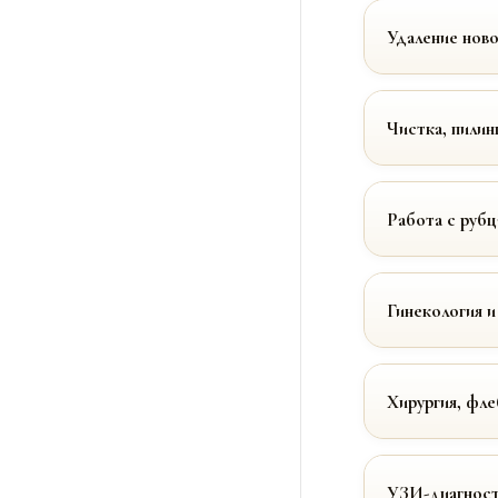
Удаление нов
Чистка, пилин
Работа с руб
Гинекология и
Хирургия, фле
УЗИ-диагност