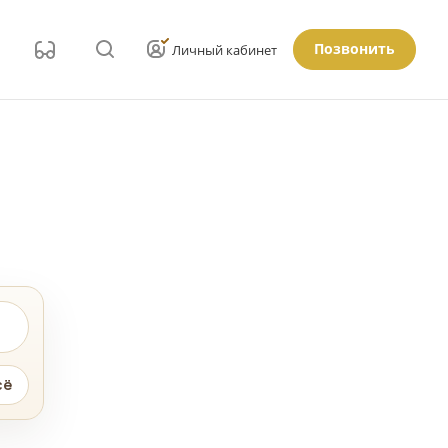
Позвонить
Личный кабинет
сё