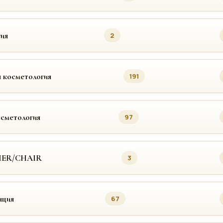
ия
2
 косметология
191
осметология
97
MER/CHAIR
3
яция
67