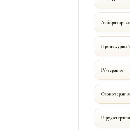
Лабораторная
Процедурный
IV-терапия
Озонотерапия
Гирудотерапи