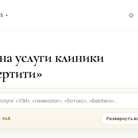
05
на услуги клиники
ртити»
:
948
Развернуть в