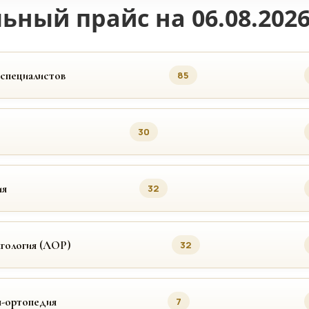
ьный прайс на 06.08.202
 специалистов
85
30
ия
32
гология (ЛОР)
32
я-ортопедия
7