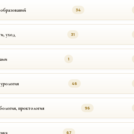
ообразований
34
ги, уход
31
цами
1
 урология
46
бология, проктология
96
ика
67