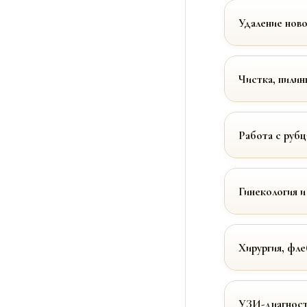
Удаление нов
Чистка, пилин
Работа с руб
Гинекология и
Хирургия, фле
УЗИ-диагност