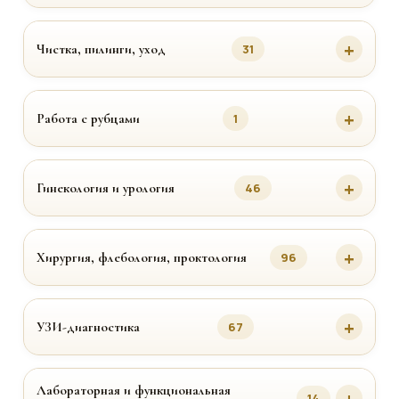
Чистка, пилинги, уход
31
Работа с рубцами
1
Гинекология и урология
46
Хирургия, флебология, проктология
96
УЗИ-диагностика
67
Лабораторная и функциональная
14