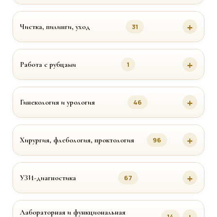
Чистка, пилинги, уход
31
Работа с рубцами
1
Гинекология и урология
46
Хирургия, флебология, проктология
96
УЗИ-диагностика
67
Лабораторная и функциональная
14