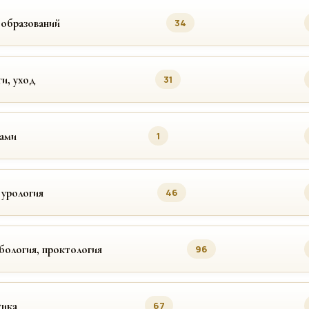
ообразований
34
ги, уход
31
цами
1
 урология
46
бология, проктология
96
ика
67