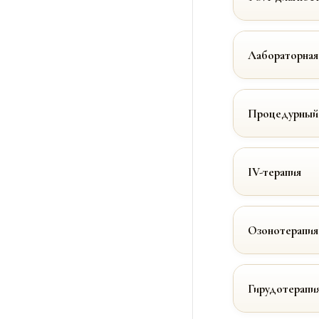
Лабораторная
Процедурный
IV-терапия
Озонотерапия
Гирудотерапи