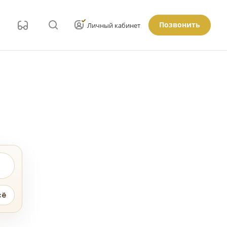
Позвонить
Личный кабинет
сё