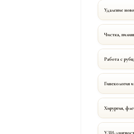
Удаление нов
Чистка, пилин
Работа с руб
Гинекология и
Хирургия, фле
УЗИ-диагност