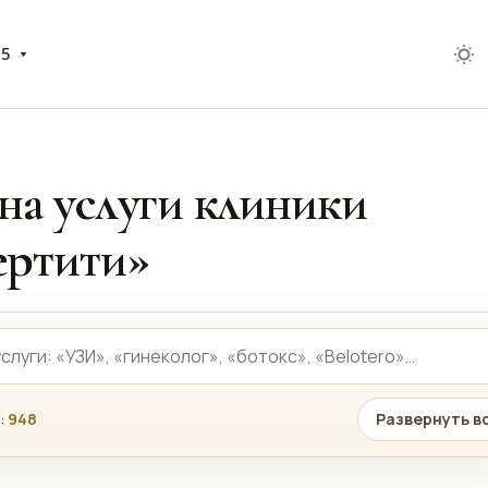
05
на услуги клиники
ртити»
:
948
Развернуть в