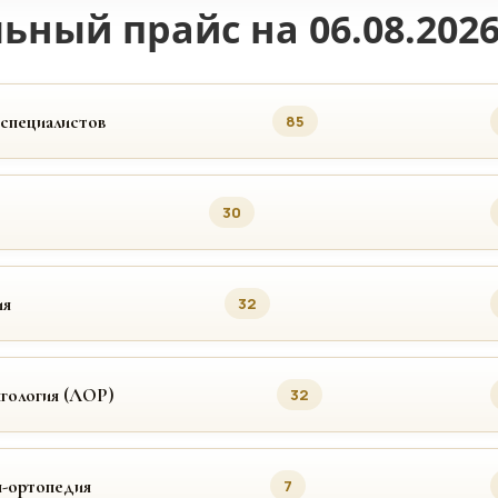
ьный прайс на 06.08.202
 специалистов
85
30
ия
32
гология (ЛОР)
32
я-ортопедия
7