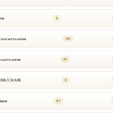
ия
2
 косметология
191
осметология
97
MER/CHAIR
3
яция
67