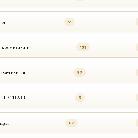
ия
2
 косметология
191
осметология
97
MER/CHAIR
3
яция
67