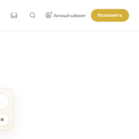
Позвонить
Личный кабинет
сё