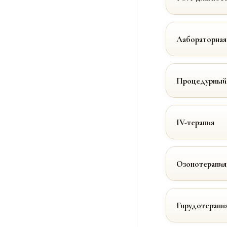
Лабораторная
Процедурный
IV-терапия
Озонотерапия
Гирудотерапи