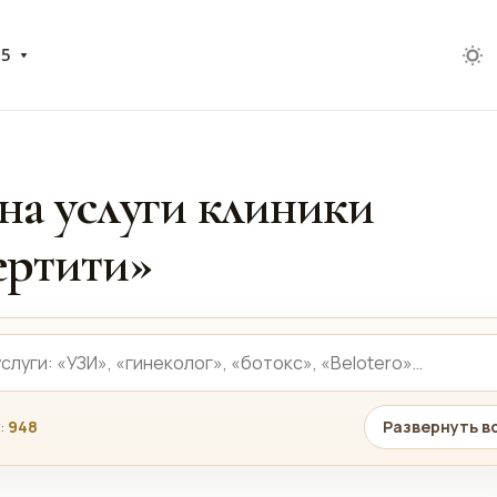
05
на услуги клиники
ртити»
:
948
Развернуть в