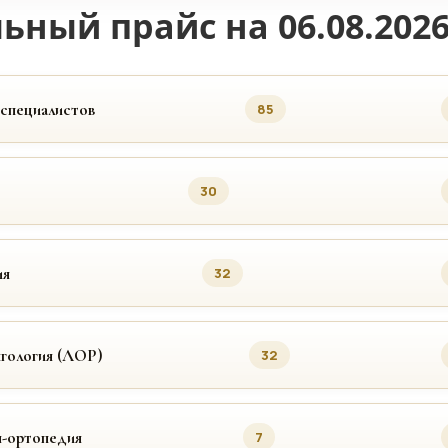
ьный прайс на 06.08.202
 специалистов
85
30
ия
32
гология (ЛОР)
32
я-ортопедия
7