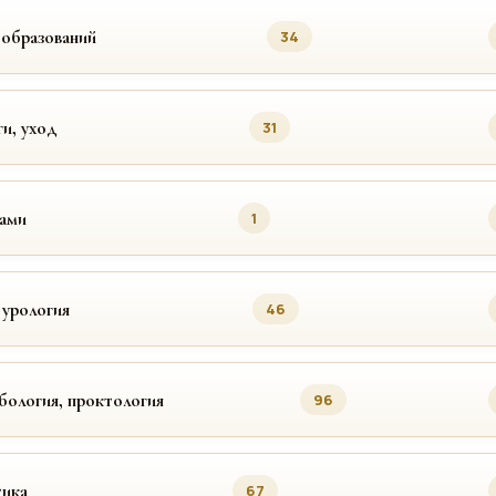
ообразований
34
ги, уход
31
цами
1
 урология
46
бология, проктология
96
ика
67