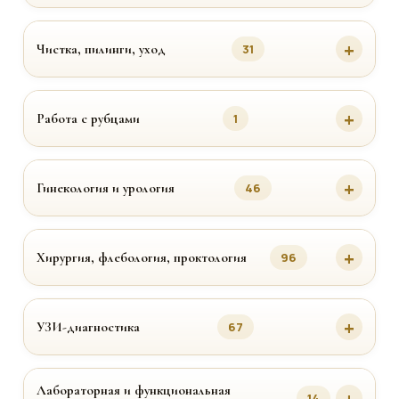
Чистка, пилинги, уход
31
Работа с рубцами
1
Гинекология и урология
46
Хирургия, флебология, проктология
96
УЗИ-диагностика
67
Лабораторная и функциональная
14