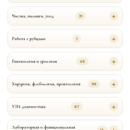
Чистка, пилинги, уход
31
Работа с рубцами
1
Гинекология и урология
46
Хирургия, флебология, проктология
96
УЗИ-диагностика
67
Лабораторная и функциональная
14