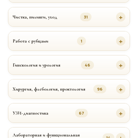
Чистка, пилинги, уход
31
Работа с рубцами
1
Гинекология и урология
46
Хирургия, флебология, проктология
96
УЗИ-диагностика
67
Лабораторная и функциональная
14