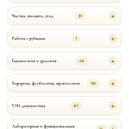
Чистка, пилинги, уход
31
Работа с рубцами
1
Гинекология и урология
46
Хирургия, флебология, проктология
96
УЗИ-диагностика
67
Лабораторная и функциональная
14