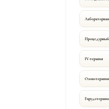
Лабораторная
Процедурный
IV-терапия
Озонотерапия
Гирудотерапи