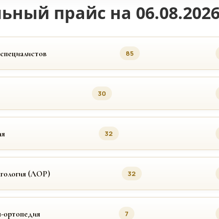
ьный прайс на 06.08.202
 специалистов
85
30
ия
32
гология (ЛОР)
32
я-ортопедия
7