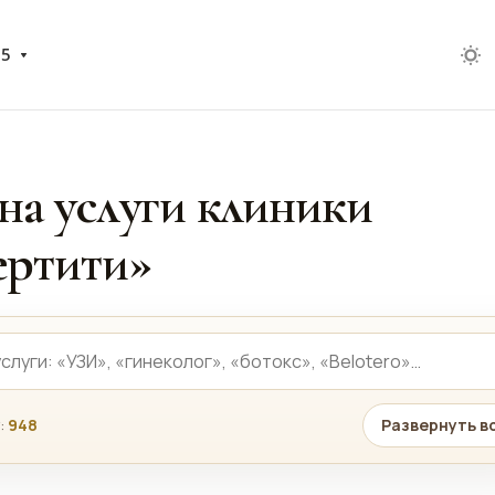
05
на услуги клиники
ртити»
:
948
Развернуть в