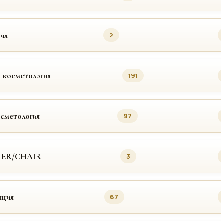
ия
2
 косметология
191
осметология
97
MER/CHAIR
3
яция
67