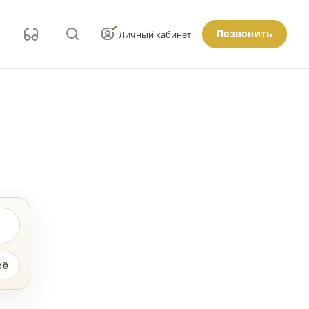
Позвонить
Личный кабинет
сё