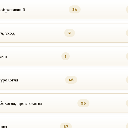
ообразований
34
ги, уход
31
цами
1
 урология
46
бология, проктология
96
ика
67