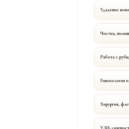
Удаление нов
Чистка, пилин
Работа с руб
Гинекология и
Хирургия, фле
УЗИ-диагност