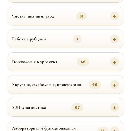
Чистка, пилинги, уход
31
Работа с рубцами
1
Гинекология и урология
46
Хирургия, флебология, проктология
96
УЗИ-диагностика
67
Лабораторная и функциональная
14