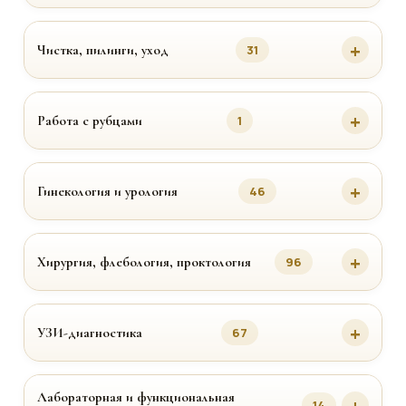
Чистка, пилинги, уход
31
Работа с рубцами
1
Гинекология и урология
46
Хирургия, флебология, проктология
96
УЗИ-диагностика
67
Лабораторная и функциональная
14