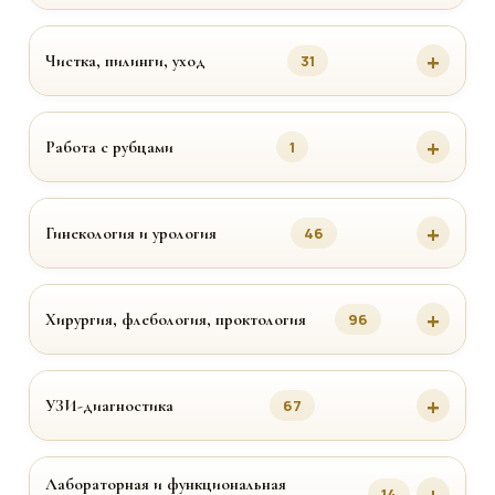
Чистка, пилинги, уход
31
Работа с рубцами
1
Гинекология и урология
46
Хирургия, флебология, проктология
96
УЗИ-диагностика
67
Лабораторная и функциональная
14