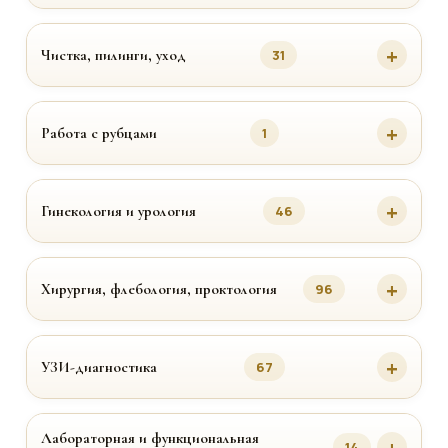
Чистка, пилинги, уход
31
Работа с рубцами
1
Гинекология и урология
46
Хирургия, флебология, проктология
96
УЗИ-диагностика
67
Лабораторная и функциональная
14