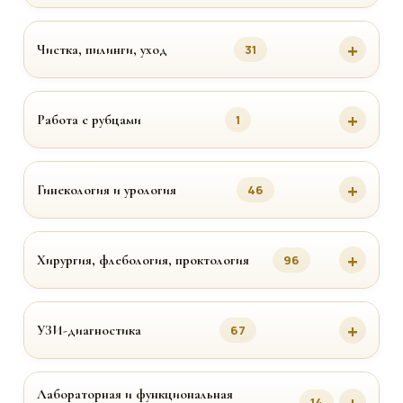
Чистка, пилинги, уход
31
Работа с рубцами
1
Гинекология и урология
46
Хирургия, флебология, проктология
96
УЗИ-диагностика
67
Лабораторная и функциональная
14