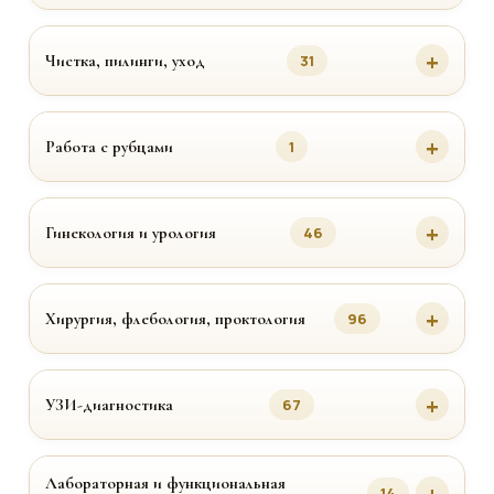
Чистка, пилинги, уход
31
Работа с рубцами
1
Гинекология и урология
46
Хирургия, флебология, проктология
96
УЗИ-диагностика
67
Лабораторная и функциональная
14