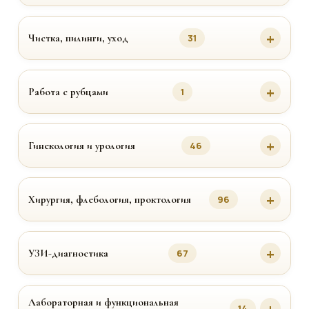
Чистка, пилинги, уход
31
Работа с рубцами
1
Гинекология и урология
46
Хирургия, флебология, проктология
96
УЗИ-диагностика
67
Лабораторная и функциональная
14