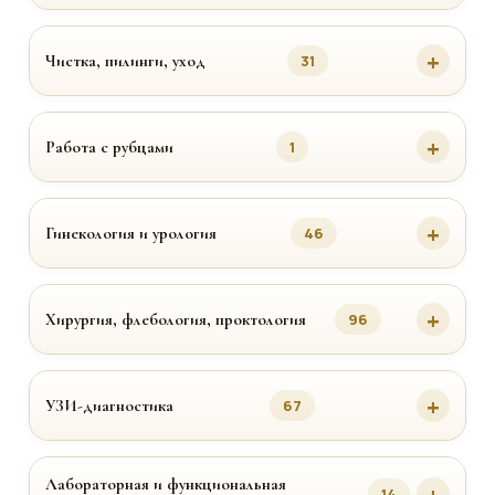
Чистка, пилинги, уход
31
Работа с рубцами
1
Гинекология и урология
46
Хирургия, флебология, проктология
96
УЗИ-диагностика
67
Лабораторная и функциональная
14