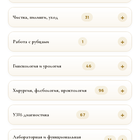
Чистка, пилинги, уход
31
Работа с рубцами
1
Гинекология и урология
46
Хирургия, флебология, проктология
96
УЗИ-диагностика
67
Лабораторная и функциональная
14