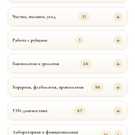
Чистка, пилинги, уход
31
Работа с рубцами
1
Гинекология и урология
46
Хирургия, флебология, проктология
96
УЗИ-диагностика
67
Лабораторная и функциональная
14