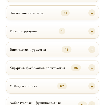
Чистка, пилинги, уход
31
Работа с рубцами
1
Гинекология и урология
46
Хирургия, флебология, проктология
96
УЗИ-диагностика
67
Лабораторная и функциональная
14