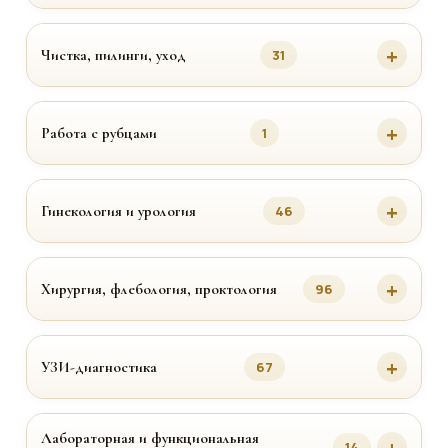
Чистка, пилинги, уход
31
Работа с рубцами
1
Гинекология и урология
46
Хирургия, флебология, проктология
96
УЗИ-диагностика
67
Лабораторная и функциональная
14